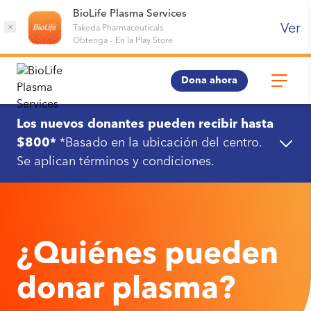
BioLife Plasma Services
Ver
×
Takeda Pharmaceuticals
Obtenga
–
En la Play Store
Dona ahora
Los nuevos donantes pueden recibir hasta
$800*
*Basado en la ubicación del centro.
Se aplican términos y condiciones.
¿Quiénes pueden
donar plasma?