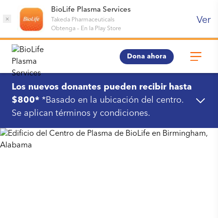
BioLife Plasma Services
Ver
×
Takeda Pharmaceuticals
Obtenga
–
En la Play Store
Dona ahora
Los nuevos donantes pueden recibir hasta
$800*
*Basado en la ubicación del centro.
Se aplican términos y condiciones.