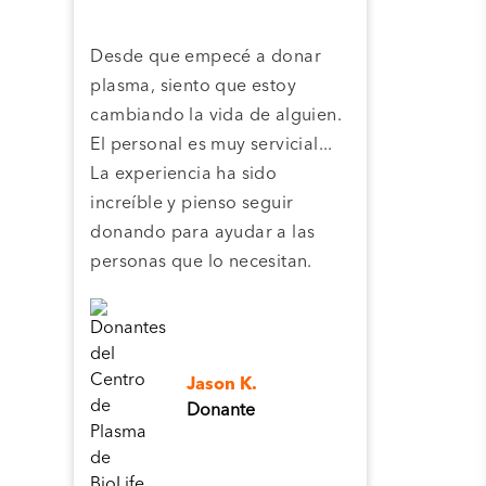
Desde que empecé a donar
Grac
plasma, siento que estoy
plas
cambiando la vida de alguien.
cent
El personal es muy servicial...
pla
La experiencia ha sido
camb
increíble y pienso seguir
pers
donando para ayudar a las
personas que lo necesitan.
Jason K.
Donante