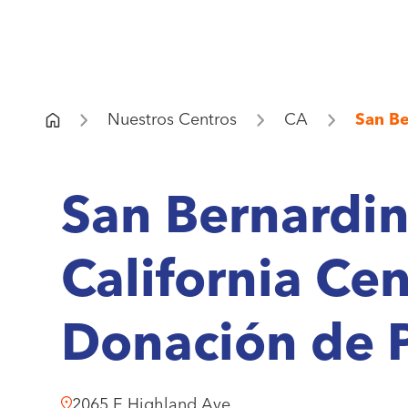
Nuestros Centros
CA
San Be
San Bernardin
California Ce
Donación de 
2065 E Highland Ave.