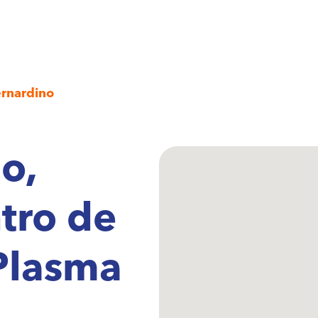
rnardino
o,
ntro de
Plasma