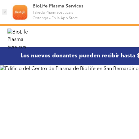
BioLife Plasma Services
×
Takeda Pharmaceuticals
Obtenga
–
En la App Store
Los nuevos donantes pueden recibir hasta