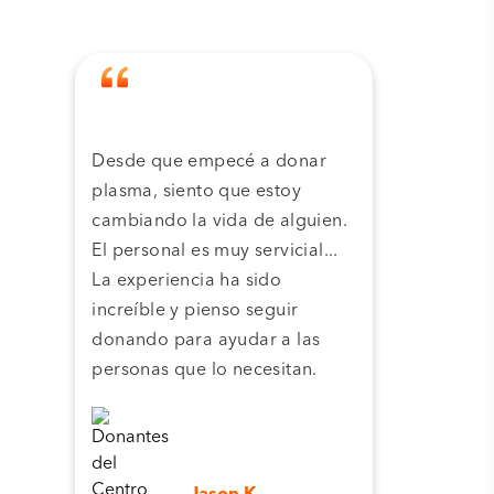
Desde que empecé a donar
Grac
plasma, siento que estoy
plas
cambiando la vida de alguien.
cent
El personal es muy servicial...
pla
La experiencia ha sido
camb
increíble y pienso seguir
pers
donando para ayudar a las
personas que lo necesitan.