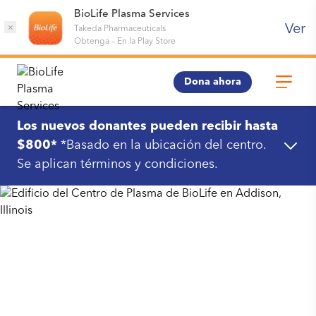
BioLife Plasma Services
Ver
×
Takeda Pharmaceuticals
Obtenga
–
En la Play Store
Dona ahora
Los nuevos donantes pueden recibir hasta
$800*
*Basado en la ubicación del centro.
Se aplican términos y condiciones.