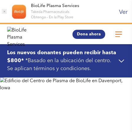
BioLife Plasma Services
Ver
×
Takeda Pharmaceuticals
Obtenga
–
En la Play Store
Dona ahora
Los nuevos donantes pueden recibir hasta
$800*
*Basado en la ubicación del centro.
Se aplican términos y condiciones.