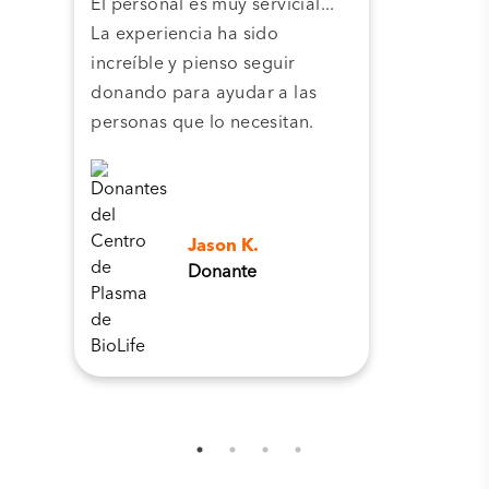
El personal es muy servicial...
pla
La experiencia ha sido
camb
increíble y pienso seguir
pers
donando para ayudar a las
personas que lo necesitan.
Jason K.
Donante