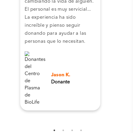
cambiando la vida de alguien.
cent
El personal es muy servicial...
pla
La experiencia ha sido
camb
increíble y pienso seguir
pers
donando para ayudar a las
personas que lo necesitan.
Jason K.
Donante