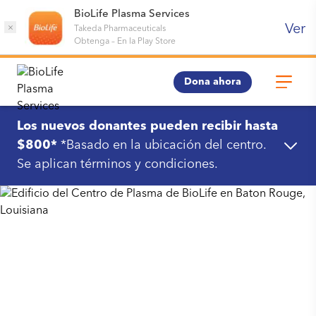
BioLife Plasma Services
Ver
×
Takeda Pharmaceuticals
Obtenga
–
En la Play Store
Dona ahora
Los nuevos donantes pueden recibir hasta
$800*
*Basado en la ubicación del centro.
Se aplican términos y condiciones.