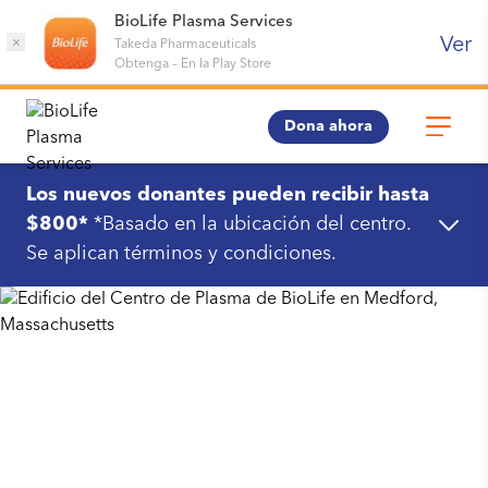
BioLife Plasma Services
Ver
×
Takeda Pharmaceuticals
Obtenga
–
En la Play Store
Dona ahora
Los nuevos donantes pueden recibir hasta
$800*
*Basado en la ubicación del centro.
Se aplican términos y condiciones.