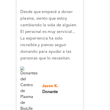
Desde que empecé a donar
Grac
plasma, siento que estoy
plas
cambiando la vida de alguien.
cent
El personal es muy servicial...
pla
La experiencia ha sido
camb
increíble y pienso seguir
pers
donando para ayudar a las
personas que lo necesitan.
Jason K.
Donante