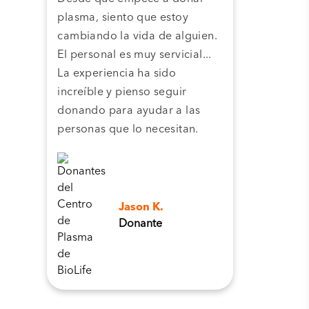
plasma, siento que estoy
plas
cambiando la vida de alguien.
cent
El personal es muy servicial...
pla
La experiencia ha sido
camb
increíble y pienso seguir
pers
donando para ayudar a las
personas que lo necesitan.
Jason K.
Donante