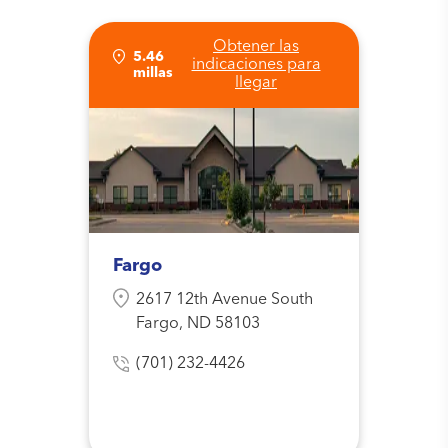
Obtener las
5.46
indicaciones para
millas
llegar
Fargo
2617 12th Avenue South
Fargo, ND 58103
(701) 232-4426