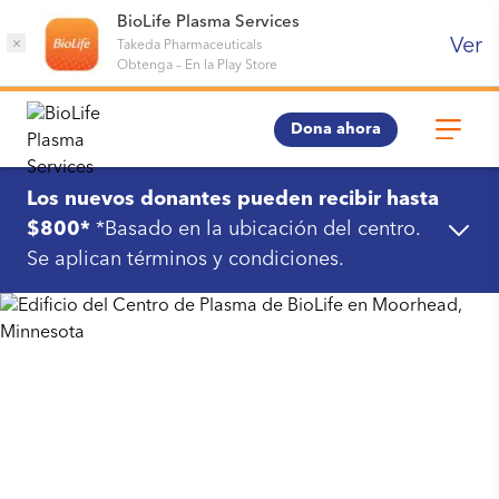
BioLife Plasma Services
Ver
×
Takeda Pharmaceuticals
Obtenga
–
En la Play Store
Dona ahora
Los nuevos donantes pueden recibir hasta
$800*
*Basado en la ubicación del centro.
Se aplican términos y condiciones.