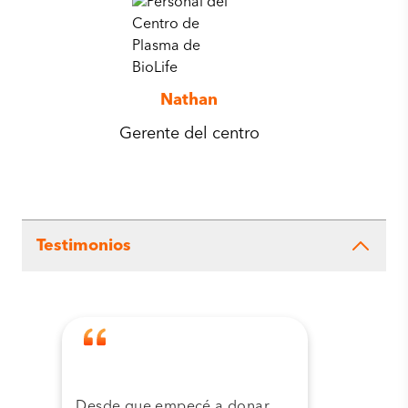
Nathan
Gerente del centro
Testimonios
Desde que empecé a donar
Grac