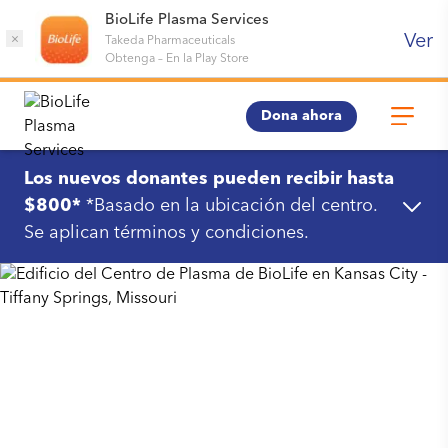
BioLife Plasma Services
Ver
×
Takeda Pharmaceuticals
Obtenga
–
En la Play Store
Dona ahora
Los nuevos donantes pueden recibir hasta
$800*
*Basado en la ubicación del centro.
Se aplican términos y condiciones.