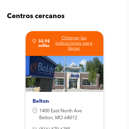
Centros cercanos
Obtener las
32.92
indicaciones para
millas
llegar
Belton
1400 East North Ave
Belton, MO 64012