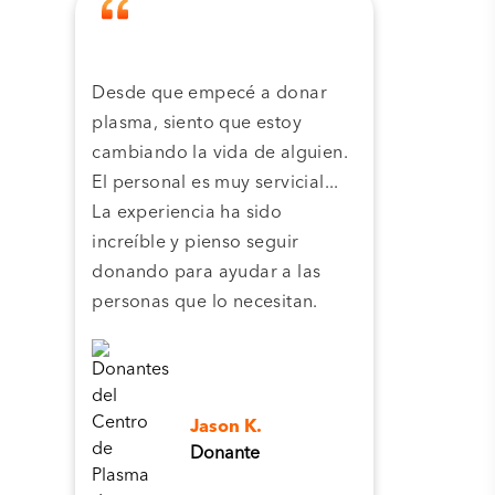
Desde que empecé a donar
Grac
plasma, siento que estoy
plas
cambiando la vida de alguien.
cent
El personal es muy servicial...
pla
La experiencia ha sido
camb
increíble y pienso seguir
pers
donando para ayudar a las
personas que lo necesitan.
Jason K.
Donante