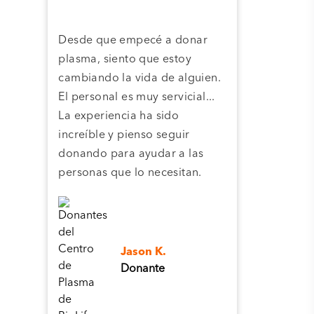
Desde que empecé a donar
Grac
plasma, siento que estoy
plas
cambiando la vida de alguien.
cent
El personal es muy servicial...
pla
La experiencia ha sido
camb
increíble y pienso seguir
pers
donando para ayudar a las
personas que lo necesitan.
Jason K.
Donante