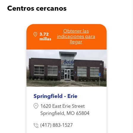
Centros cercanos
Obtener las
3.72
indicaciones para
millas
llegar
Springfield - Erie
1620 East Erie Street
Springfield, MO 65804
(417) 883-1527