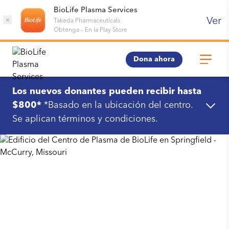
BioLife Plasma Services
Ver
×
Takeda Pharmaceuticals
Obtenga
–
En la Play Store
Dona ahora
Los nuevos donantes pueden recibir hasta
$800*
*Basado en la ubicación del centro.
Se aplican términos y condiciones.