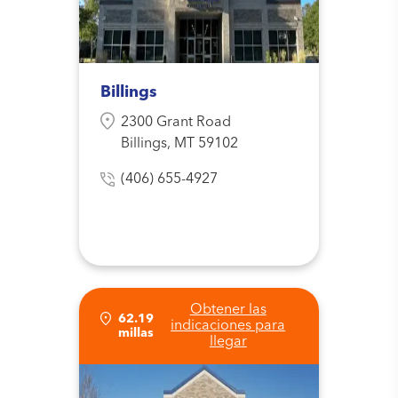
Billings
2300 Grant Road
Billings, MT 59102
(406) 655-4927
Obtener las
62.19
indicaciones para
millas
llegar