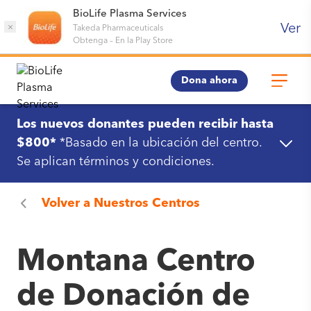
BioLife Plasma Services
Ver
×
Takeda Pharmaceuticals
Obtenga
–
En la Play Store
Dona ahora
Los nuevos donantes pueden recibir hasta
$800*
*Basado en la ubicación del centro.
Se aplican términos y condiciones.
Volver a
Nuestros Centros
Montana Centro
de Donación de