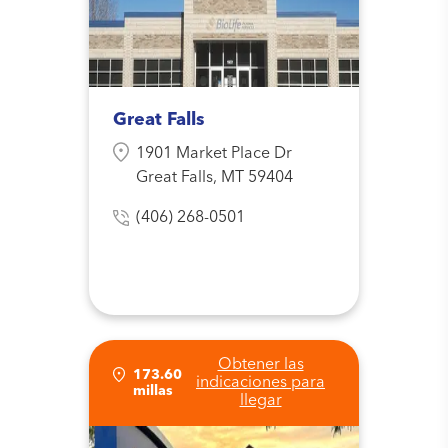
Great Falls
1901 Market Place Dr
Great Falls, MT 59404
(406) 268-0501
Obtener las
173.60
indicaciones para
millas
llegar