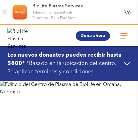
BioLife Plasma Services
Ver
×
Takeda Pharmaceuticals
Obtenga
–
En la Play Store
Dona ahora
Los nuevos donantes pueden recibir hasta
$800*
*Basado en la ubicación del centro.
Se aplican términos y condiciones.