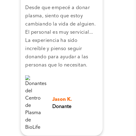
Desde que empecé a donar
Grac
plasma, siento que estoy
plas
cambiando la vida de alguien.
cent
El personal es muy servicial...
pla
La experiencia ha sido
camb
increíble y pienso seguir
pers
donando para ayudar a las
personas que lo necesitan.
Jason K.
Donante