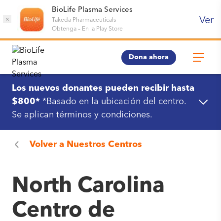
BioLife Plasma Services
Ver
×
Takeda Pharmaceuticals
Obtenga
–
En la Play Store
Dona ahora
Los nuevos donantes pueden recibir hasta
$800*
*Basado en la ubicación del centro.
Se aplican términos y condiciones.
Volver a
Nuestros Centros
North Carolina
Centro de