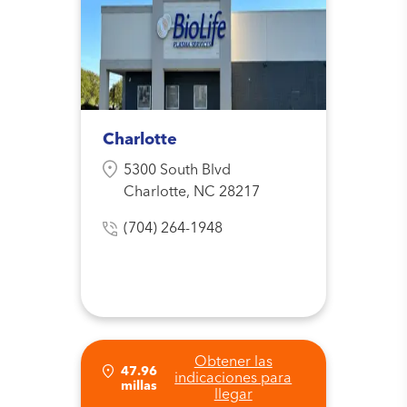
Charlotte
5300 South Blvd
Charlotte, NC 28217
(704) 264-1948
Obtener las
47.96
indicaciones para
millas
llegar