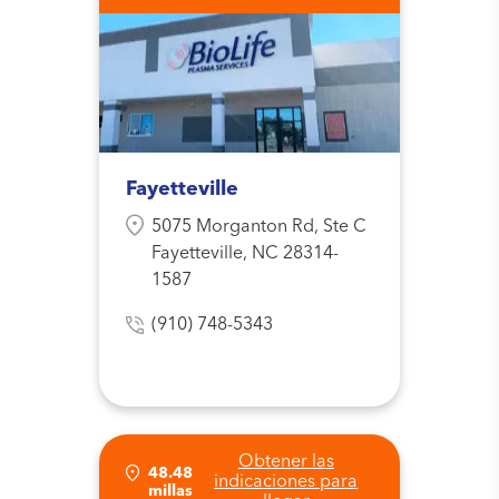
Fayetteville
5075 Morganton Rd, Ste C
Fayetteville, NC 28314-
1587
(910) 748-5343
Obtener las
48.48
indicaciones para
millas