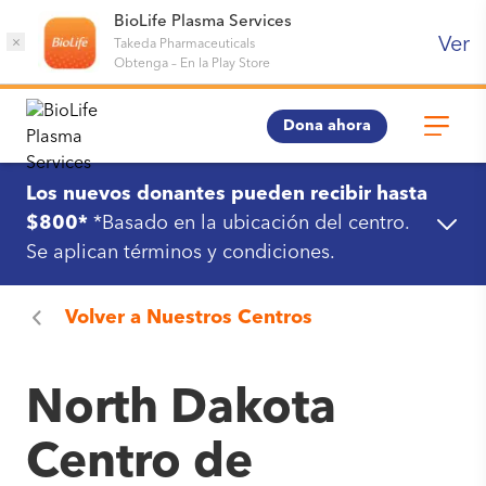
BioLife Plasma Services
Ver
×
Takeda Pharmaceuticals
Obtenga
–
En la Play Store
Dona ahora
Los nuevos donantes pueden recibir hasta
$800*
*Basado en la ubicación del centro.
Se aplican términos y condiciones.
Volver a
Nuestros Centros
North Dakota
Centro de