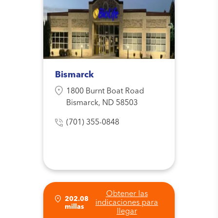
Bismarck
1800 Burnt Boat Road
Bismarck, ND 58503
(701) 355-0848
Obtener las
202.08
indicaciones para
millas
llegar