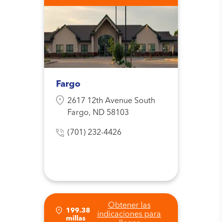
Fargo
2617 12th Avenue South
Fargo, ND 58103
(701) 232-4426
Obtener las
199.38
indicaciones para
millas