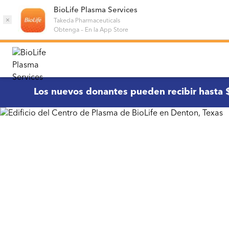
BioLife Plasma Services
×
Takeda Pharmaceuticals
Obtenga
–
En la App Store
Los nuevos donantes pueden recibir hasta