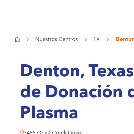
Nuestros Centros
TX
Dento
Denton, Texas
de Donación 
Plasma
3455 Quail Creek Drive