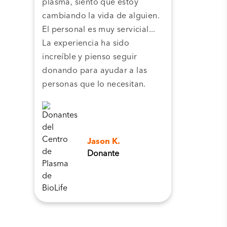
plasma, siento que estoy
plas
cambiando la vida de alguien.
cent
El personal es muy servicial...
pla
La experiencia ha sido
camb
increíble y pienso seguir
pers
donando para ayudar a las
personas que lo necesitan.
Jason K.
Donante