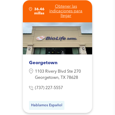
Obtener las
36.46
indicaciones para
millas
llegar
Georgetown
1103 Rivery Blvd Ste 270
Georgetown, TX 78628
(737) 227-5557
Hablamos Español