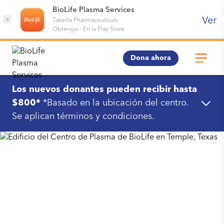
BioLife Plasma Services
Ver
×
Takeda Pharmaceuticals
Obtenga
–
En la Play Store
Dona ahora
Los nuevos donantes pueden recibir hasta
$800*
*Basado en la ubicación del centro.
Se aplican términos y condiciones.