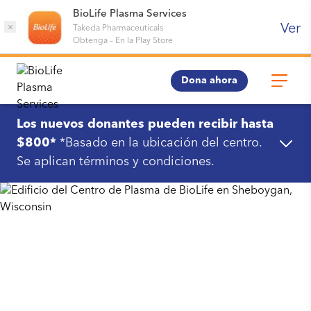
BioLife Plasma Services
Ver
×
Takeda Pharmaceuticals
Obtenga
–
En la Play Store
Dona ahora
Los nuevos donantes pueden recibir hasta
$800*
*Basado en la ubicación del centro.
Se aplican términos y condiciones.