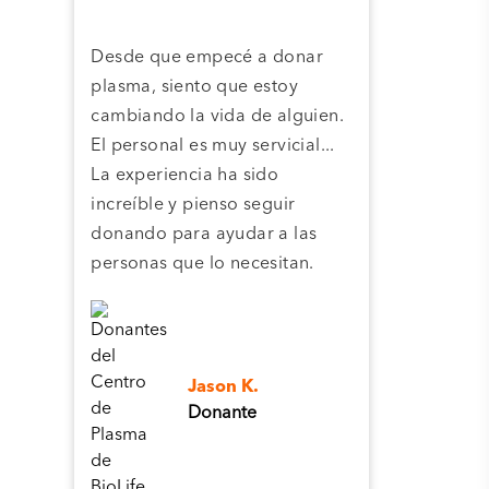
Desde que empecé a donar
Grac
plasma, siento que estoy
plas
cambiando la vida de alguien.
cent
El personal es muy servicial...
pla
La experiencia ha sido
camb
increíble y pienso seguir
pers
donando para ayudar a las
personas que lo necesitan.
Jason K.
Donante