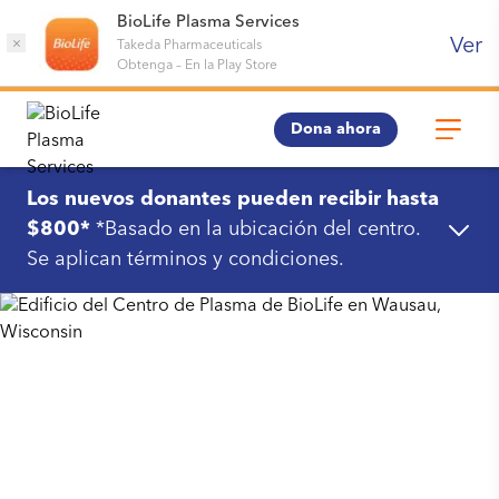
BioLife Plasma Services
Ver
×
Takeda Pharmaceuticals
Obtenga
–
En la Play Store
Dona ahora
Los nuevos donantes pueden recibir hasta
$800*
*Basado en la ubicación del centro.
Se aplican términos y condiciones.