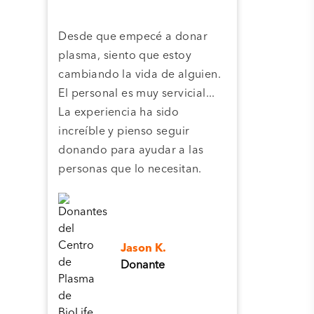
Desde que empecé a donar
Grac
plasma, siento que estoy
plas
cambiando la vida de alguien.
cent
El personal es muy servicial...
pla
La experiencia ha sido
camb
increíble y pienso seguir
pers
donando para ayudar a las
personas que lo necesitan.
Jason K.
Donante