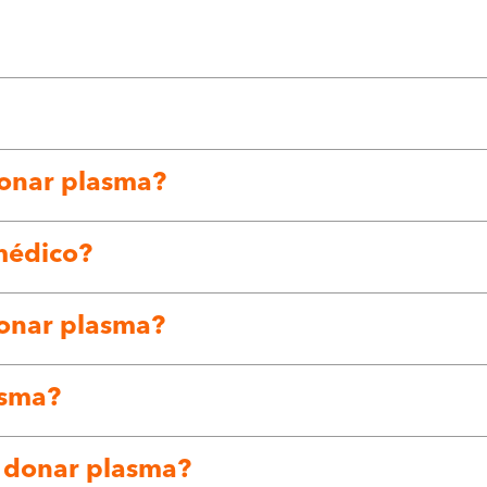
donar plasma?
médico?
onar plasma?
asma?
r donar plasma?