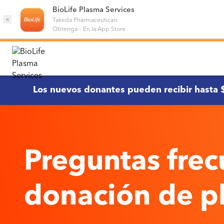
BioLife Plasma Services
×
Takeda Pharmaceuticals
Obtenga
–
En la App Store
Los nuevos donantes pueden recibir hasta
Preguntas frec
donación de 