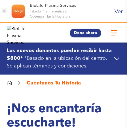
BioLife Plasma Services
Ver
×
Takeda Pharmaceuticals
Obtenga
–
En la Play Store
Dona ahora
Los nuevos donantes pueden recibir hasta
$800*
*Basado en la ubicación del centro.
Se aplican términos y condiciones.
Cuéntanos Tu Historia
¡Nos encantaría
escucharte!