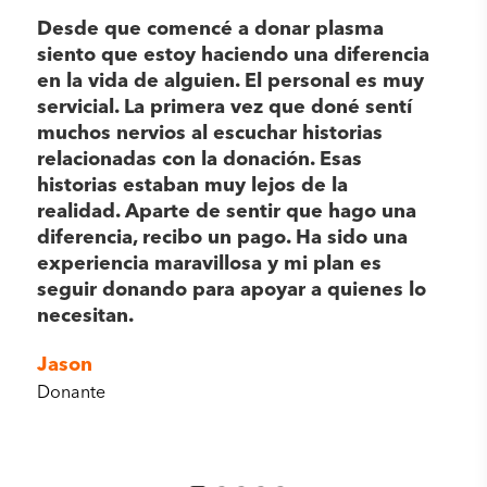
o.
Desde que comencé a donar plasma
Don
a
siento que estoy haciendo una diferencia
Rec
en la vida de alguien. El personal es muy
nue
servicial. La primera vez que doné sentí
hos
muchos nervios al escuchar historias
rec
relacionadas con la donación. Esas
inf
historias estaban muy lejos de la
mil
realidad. Aparte de sentir que hago una
sep
diferencia, recibo un pago. Ha sido una
rec
experiencia maravillosa y mi plan es
rea
seguir donando para apoyar a quienes lo
cua
necesitan.
ben
Jason
Jan
Donante
Don