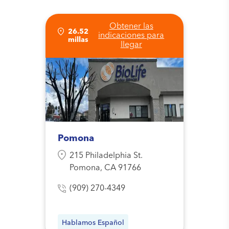
Obtener las
26.52
indicaciones para
millas
llegar
Pomona
215 Philadelphia St.
Pomona, CA 91766
(909) 270-4349
Hablamos Español