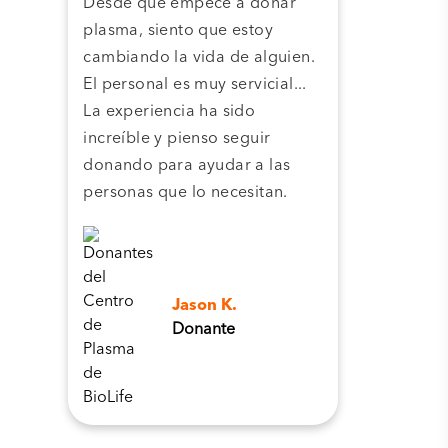
Desde que empecé a donar
Grac
plasma, siento que estoy
plas
cambiando la vida de alguien.
cent
El personal es muy servicial...
pla
La experiencia ha sido
camb
increíble y pienso seguir
pers
donando para ayudar a las
personas que lo necesitan.
Jason K.
Donante