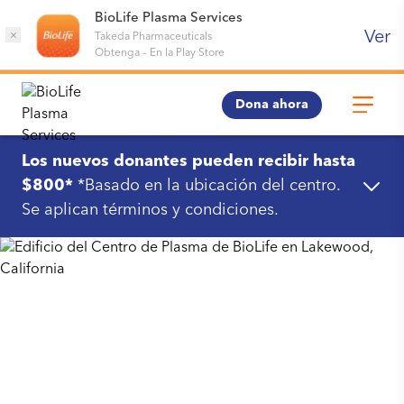
BioLife Plasma Services
Ver
×
Takeda Pharmaceuticals
Obtenga
–
En la Play Store
Dona ahora
Los nuevos donantes pueden recibir hasta
$800*
*Basado en la ubicación del centro.
Se aplican términos y condiciones.