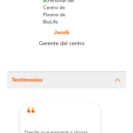
Jacob
Gerente del centro
Testimonios
Desde que empecé a donar
Grac