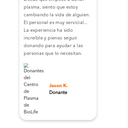
plasma, siento que estoy
plas
cambiando la vida de alguien.
cent
El personal es muy servicial...
pla
La experiencia ha sido
camb
increíble y pienso seguir
pers
donando para ayudar a las
personas que lo necesitan.
Jason K.
Donante