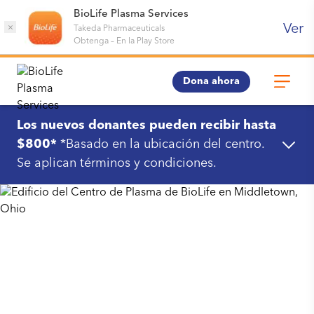
BioLife Plasma Services
Ver
×
Takeda Pharmaceuticals
Obtenga
–
En la Play Store
Dona ahora
Los nuevos donantes pueden recibir hasta
$800*
*Basado en la ubicación del centro.
Se aplican términos y condiciones.