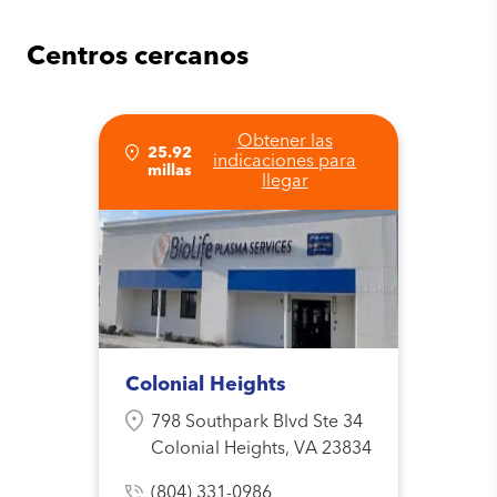
Centros cercanos
Obtener las
25.92
indicaciones para
millas
llegar
Colonial Heights
798 Southpark Blvd Ste 34
Colonial Heights, VA 23834
(804) 331-0986