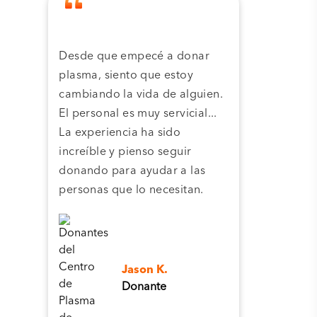
Desde que empecé a donar
Grac
plasma, siento que estoy
plas
cambiando la vida de alguien.
cent
El personal es muy servicial...
pla
La experiencia ha sido
camb
increíble y pienso seguir
pers
donando para ayudar a las
personas que lo necesitan.
Jason K.
Donante