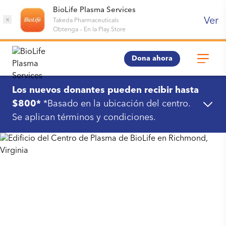
BioLife Plasma Services
Ver
×
Takeda Pharmaceuticals
Obtenga
–
En la Play Store
Dona ahora
Los nuevos donantes pueden recibir hasta
$800*
*Basado en la ubicación del centro.
Se aplican términos y condiciones.